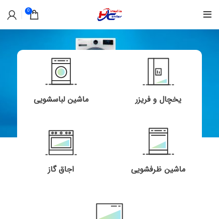
0
یخچال و فریزر
ماشین لباسشویی
ماشین ظرفشویی
اجاق گاز