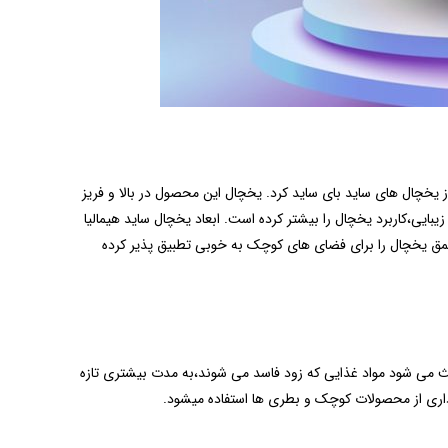
یخچال های ساید بای ساید کرد. یخچال این محصول در بالا و فریز
ایی،کاربرد یخچال را بیشتر کرده است. ابعاد یخچال ساید هیمالیا
 خانه های کوچک بسیار مناسب است.ارتفاع این محصول به 190 سانتی متر میرسد.90 سانتر عرض و 81سانتی متر عمق یخچال را برای فضای های کوچک به خوبی تطبیق پذیر کرده
عث می شود مواد غذایی که زود فاسد می شوند،به مدت بیشتری تازه