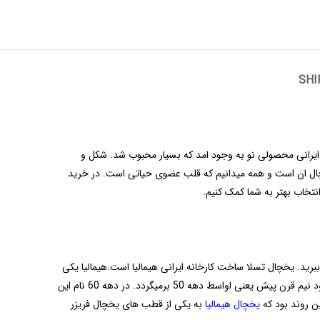
SHI
دسان ایرانی محصولی نو به وجود امد که بسیار محبوب شد. شکل و
 یخچال ان است و همه میدانیم که قلب عضوی حیاتی است. در خرید
نتخاب بهتر به شما کمک کنیم.
ید. یخچال تسلا ساخت کارخانه ایرانی هیمالیا است.هیمالیا یکی
از اولین تولید کنندگان سیستم های برودتی در این مرز و بوم بوده که با بالاترین کیفیت ممکن،محصولات خود را روانه بازار میکند. قدمت هیمالیا به حدود نیم قرن پیش یعنی اواسط دهه 50 برمیگردد. در دهه 60 نام این
ین روند بود که
یخچال هیمالیا
به یکی از قطب های یخچال فریزر