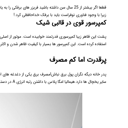
قطعا اگر بیشتر از 25 سال سن داشته باشید فریزر های 
زیرا با وجود فناوری نوفراست باید با برفک خداحافظی کرد.!
کمپرسور قوی در قالبی شیک
پشت این ظاهر زیبا کمپرسوری فدرتمند خوابیده است. موتور از اص
استفاده کرده است. این کمپرسور ها بسیار با کیفیت ظاهر شدن و اکثر
پرقدرت اما کم مصرف
پدر خانه دیگه نگران پول برق نباش!مصرف برق یکی از دغدغه های اص
سایر یخچال ها دارد.هیمالیا امگا پلاس با داشتن رتبه انرژی A در دسته سیستم های برودتی کم مصرف قرار دارد که برای بسیار مقرون به صرفه است.