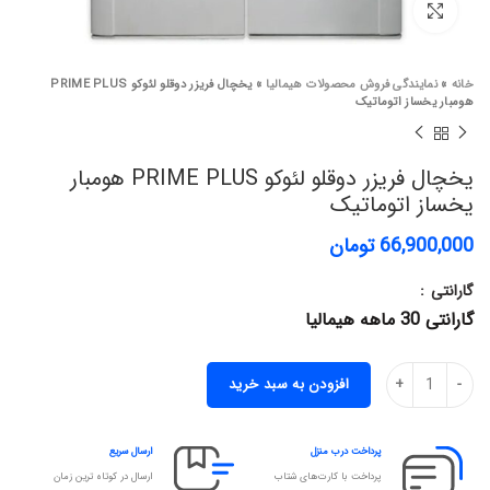
برای بزرگنمایی کلیک کنید
خانه
»
نمایندگی فروش محصولات هیمالیا
»
یخچال فریزر دوقلو لئوکو PRIME PLUS
هومبار یخساز اتوماتیک
یخچال فریزر دوقلو لئوکو PRIME PLUS هومبار
یخساز اتوماتیک
66,900,000
تومان
گارانتی
گارانتی 30 ماهه هیمالیا
افزودن به سبد خرید
پرداخت درب منزل
ارسال سریع
پرداخت با کارت‌های شتاب
ارسال در کوتاه ترین زمان