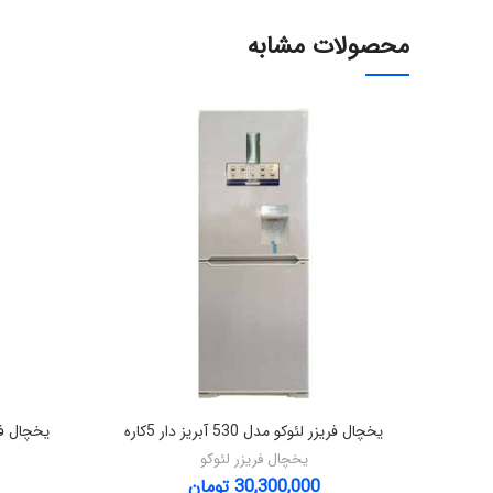
محصولات مشابه
یخچال فریزر لئوکو مدل 530 آبریز دار 5کاره
یخچال فریزر لئ
یخچال فریزر لئوکو
30,300,000
تومان