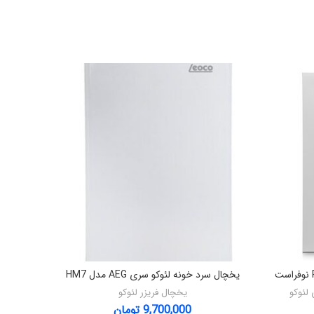
یخچال سرد خونه لئوکو سری AEG مدل HM7
یخچال سا
لئوکو
یخچال فریزر لئوکو
9,700,000
تومان