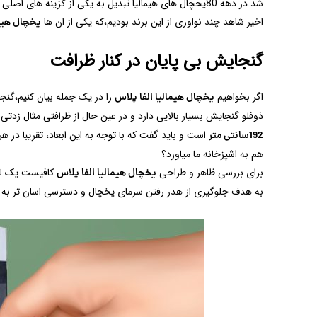
شد.در دهه 80یحچال های هیمالیا تبدیل به یکی از گزینه ه
اخیر شاهد چند نواوری از این برند بودیم،که یکی از ان ها
یخچال هیما
گنجایش بی پایان در کنار ظرافت
اگر بخواهیم
را در یک جمله بیان کنیم،گنجا
یخچال هیمالیا الفا پلاس
ذوفلو گنجایش بسیار بالایی دارد و در عین حال از ظرافتی مثال زدتی
است و باید گفت که با توجه به این ابعاد، تقریبا در 
192سانتی متر
هم به اشپزخانه ما میاورد؟
برای بررسی ظاهر و طراحی
کافیست یک لیو
یخچال هیمالیا الفا پلاس
به هدف جلوگیری از هدر رفتن سرمای یخچال و دسترسی اسان تر به م