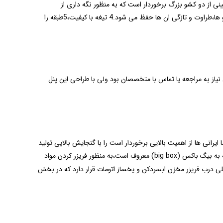
ی از دو کشو بزرگ برخوردار است که به منظور نگه داری از
محصولات فاسد شدنی طراحی شده اند.میوه و سبزیجات از مواد غذایی هستند که در دمای معمول یخچال فاسد می شوند ولی با قرار گرفتن در این کشو ها،طراوت و تازگی ان ها حفظ می شود.4 تیغه با کیفیت،5طبقه را
نیاز به مراجعه یا تماس با متخصصان بود ولی با طراحی این پنل
انی ها از اهمیت بالایی برخوردار است را با گنجایش بالایی تولید
تشکیل شده و فضای بسیار خوبی برای استفاده خانواده های پر جمعیت ایجاد می کند.یکی از این کشو ها که به بیگ باکس (big box) معروف است،به منظور فریزر کردن مواد
ی درب فریزر مخزن ابسردکن و یخساز اتومات قرار دارد که در بخش