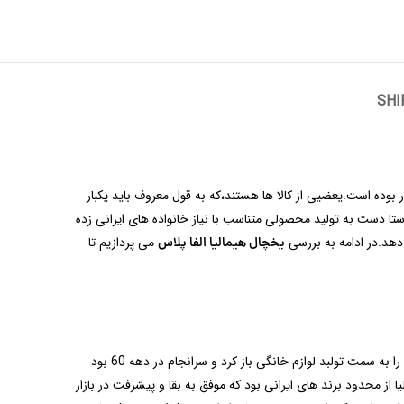
SHI
ر بوده است.یعضیی از کالا ها هستند،که به قول معروف باید یکبار
تا دست به تولید محصولی متناسب با نیاز خانواده های ایرانی زده
 دهد.در ادامه به بررسی
می پردازیم تا
یخچال هیمالیا الفا پلاس
در اواسط هه 50بود که یک شرکت ایرانی شروع به کار در زمینه سیستم های برودتی صنعتی کرد که در اوایل کار موفق ظاهر شد. این موفقیت،راه هیمالیا را به سمت تولبد لوازم خانگی باز کرد و سرانجام در دهه 60 بود
ا از محدود برند های ایرانی بود که موفق به بقا و پیشرفت در بازار