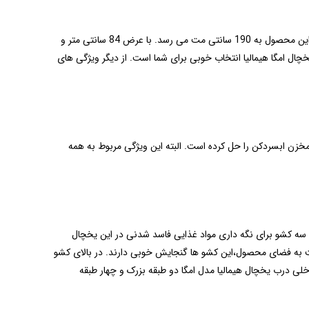
اگر بدنبال یک یخچال فریزر جادار هستین و در عین حال فضای زیادی در اشپزخانه خود ندارید،یخچال امگا هیمالیا گزینه مناسبی برای شما است. ارتفاع این محصول به 190 سانتی مت می رسد. با عرض 84 سانتی متر و
یخچال امگا هیمالیا انتخاب خوبی برای شما است. از دیگر ویژگی های
زن ابسردکن را حل کرده است. البته این ویژگی مربوط به همه
اختیار مصرف کنندگان قرار میدهد. سه کشو برای نگه داری مواد غذایی فاسد شدنی در این یخچال
سبت به فضای محصول،این کشو ها گنجایش خوبی دارند. در بالای کشو
خلی درب یخچال هیمالیا مدل امگا دو طبقه بزرک و چهار طبقه