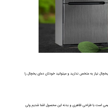
میکردین. با تهبیه پنل LED برای یخچال امگا دیگر برای تنظیم دما یخچال نیاز به متخص ندارید و میتوانید خودتان دمای یخچال را
 مهمی است.با طراحی ظاهری و بدنه این محصول اشنا شدیم ولی